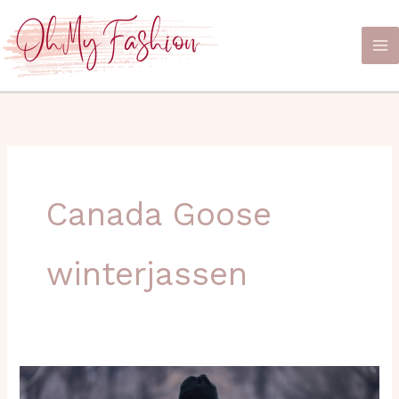
Ga
naar
de
inhoud
Canada Goose
winterjassen
Stijlvol