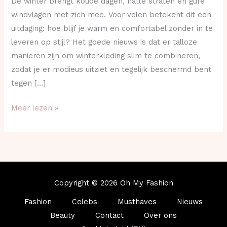
De winter brengt koude dagen, natte straten en gure
windvlagen met zich mee. Voor velen betekent dit een
uitdaging: hoe blijf je warm en comfortabel zonder in te
leveren op stijl? Het goede nieuws is dat er talloze
manieren zijn om winterkleding slim te combineren,
zodat je er modieus uitziet en tegelijk beschermd bent
tegen […]
Meer lezen »
Copyright © 2026 Oh My Fashion
Fashion
Celebs
Musthaves
Nieuws
Beauty
Contact
Over ons