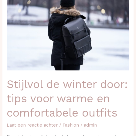
de
winter
door:
tips
voor
warme
en
comfortabele
outfits
Stijlvol de winter door:
tips voor warme en
comfortabele outfits
Laat een reactie achter
/
Fashion
/
admin