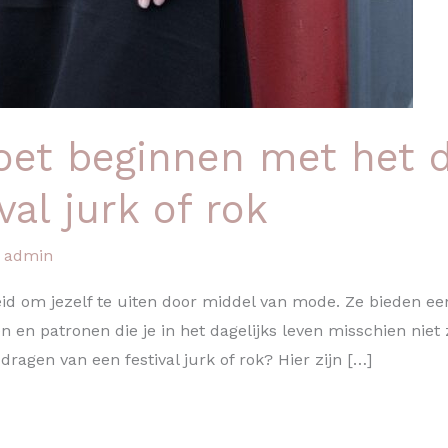
oet beginnen met het 
val jurk of rok
/
admin
eid om jezelf te uiten door middel van mode. Ze bieden ee
n en patronen die je in het dagelijks leven misschien ni
ragen van een festival jurk of rok? Hier zijn […]