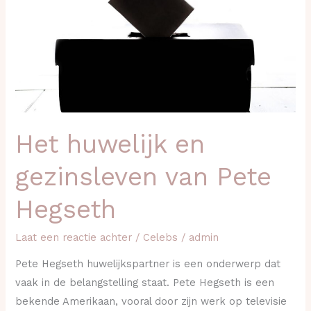
van
Pete
Hegseth
Het huwelijk en
gezinsleven van Pete
Hegseth
Laat een reactie achter
/
Celebs
/
admin
Pete Hegseth huwelijkspartner is een onderwerp dat
vaak in de belangstelling staat. Pete Hegseth is een
bekende Amerikaan, vooral door zijn werk op televisie