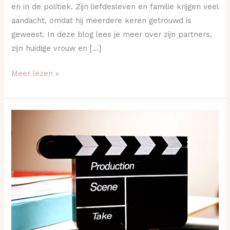
en in de politiek. Zijn liefdesleven en familie krijgen veel
aandacht, omdat hij meerdere keren getrouwd is
geweest. In deze blog lees je meer over zijn partners,
zijn huidige vrouw en […]
Meer lezen »
Het
liefdesleven
van
Charlie
Sheen
en
zijn
huwelijkspartners