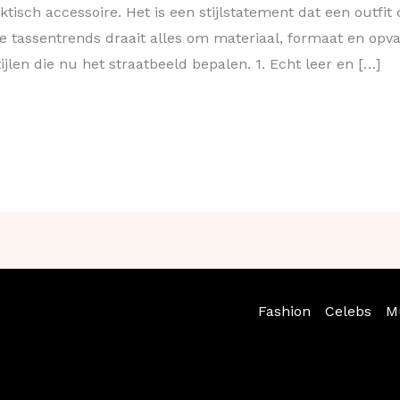
tisch accessoire. Het is een stijlstatement dat een outfit
 tassen­trends draait alles om materiaal, formaat en opval
tijlen die nu het straatbeeld bepalen. 1. Echt leer en […]
Fashion
Celebs
M