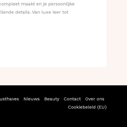
 compleet maakt en je persoonlijke
lende details. Van luxe leer tot
usthaves
Nieuws
Beauty
Contact
Over ons
Cookiebeleid (EU)