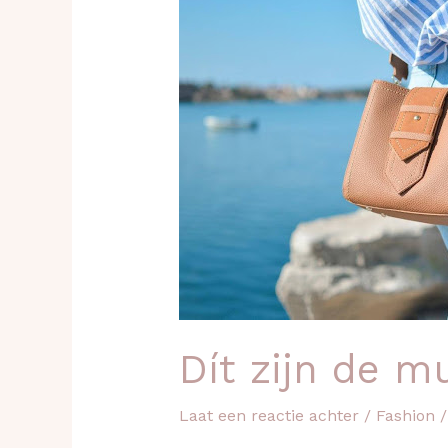
zijn
de
must-
have
tassen
van
het
moment
Dít zijn de 
Laat een reactie achter
/
Fashion