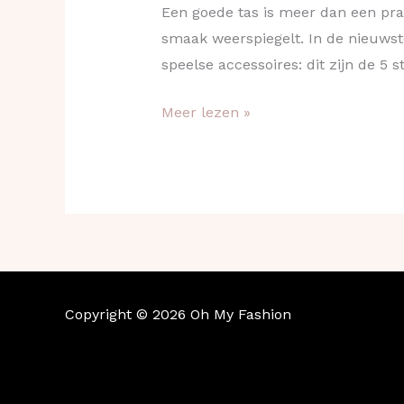
Een goede tas is meer dan een prak
smaak weerspiegelt. In de nieuwste
speelse accessoires: dit zijn de 5 s
Meer lezen »
Copyright © 2026 Oh My Fashion