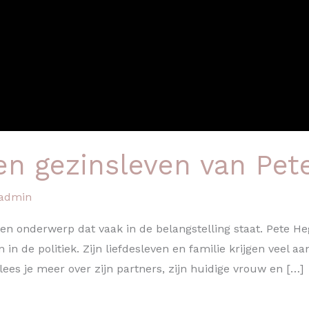
en gezinsleven van Pet
admin
een onderwerp dat vaak in de belangstelling staat. Pete H
en in de politiek. Zijn liefdesleven en familie krijgen veel
lees je meer over zijn partners, zijn huidige vrouw en […]