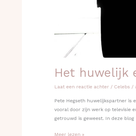
Het huwelijk 
Laat een reactie achter
/
Celebs
/
Pete Hegseth huwelijkspartner is 
vooral door zijn werk op televisie 
getrouwd is geweest. In deze blog 
Meer lezen »