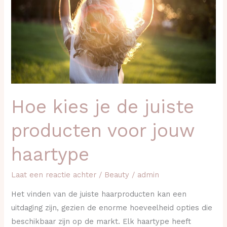
juiste
producten
voor
jouw
haartype
Hoe kies je de juiste
producten voor jouw
haartype
Laat een reactie achter
/
Beauty
/
admin
Het vinden van de juiste haarproducten kan een
uitdaging zijn, gezien de enorme hoeveelheid opties die
beschikbaar zijn op de markt. Elk haartype heeft