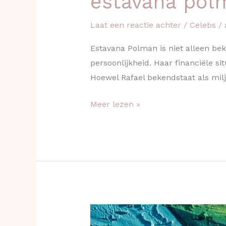
estavana pol
Laat een reactie achter
/
Celebs
/
Estavana Polman is niet alleen be
persoonlijkheid. Haar financiële si
Hoewel Rafael bekendstaat als milj
Meer lezen »
De
revival