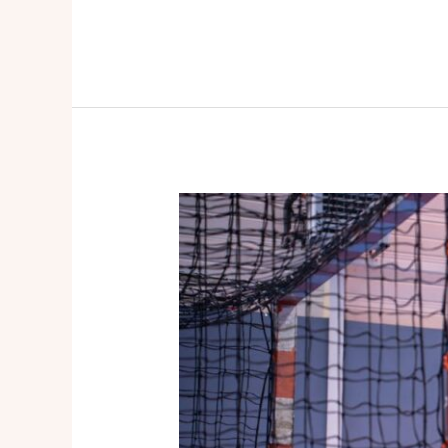
estavana
polman
vermogen