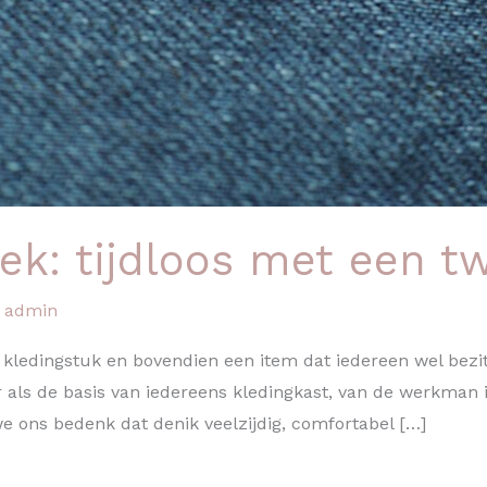
k: tijdloos met een tw
/
admin
kledingstuk en bovendien een item dat iedereen wel bezit,
als de basis van iedereens kledingkast, van de werkman in 
we ons bedenk dat denik veelzijdig, comfortabel […]