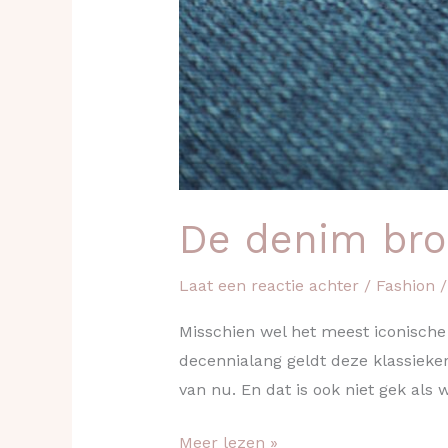
De denim broe
Laat een reactie achter
/
Fashion
Misschien wel het meest iconische 
decennialang geldt deze klassieker 
van nu. En dat is ook niet gek als 
Meer lezen »