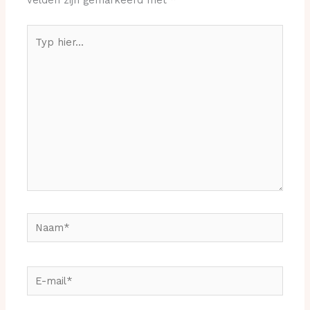
velden zijn gemarkeerd met
*
Typ
hier...
Naam*
E-
mail*