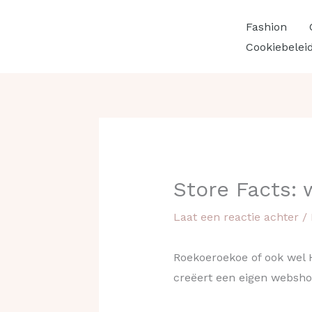
Ga
Fashion
naar
Cookiebelei
de
inhoud
Store Facts:
Laat een reactie achter
/
Roekoeroekoe of ook wel H
creëert een eigen websho