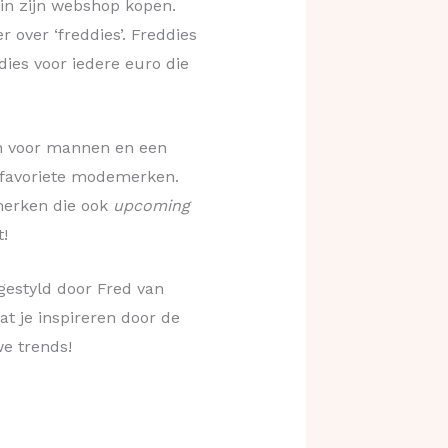
 in zijn webshop kopen.
r over ‘freddies’. Freddies
dies voor iedere euro die
en voor mannen en een
n favoriete modemerken.
 merken die ook
upcoming
t!
 gestyld door Fred van
at je inspireren door de
we trends!