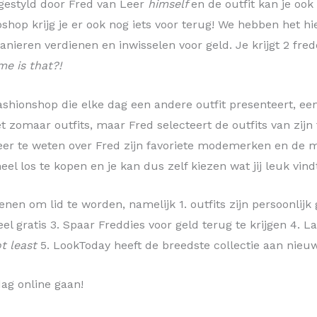
t gestyld door Fred van Leer
himself
en de outfit kan je ook
bshop krijg je er ook nog iets voor terug! We hebben het hie
anieren verdienen en inwisselen voor geld. Je krijgt 2 fred
e is that?!
fashionshop die elke dag een andere outfit presenteert, e
et zomaar outfits, maar Fred selecteert de outfits van zij
 meer te weten over Fred zijn favoriete modemerken en de
eel los te kopen en je kan dus zelf kiezen wat jij leuk vind
enen om lid te worden, namelijk 1. outfits zijn persoonlijk
el gratis 3. Spaar Freddies voor geld terug te krijgen 4. La
ot least
5. LookToday heeft de breedste collectie aan nieu
ag online gaan!