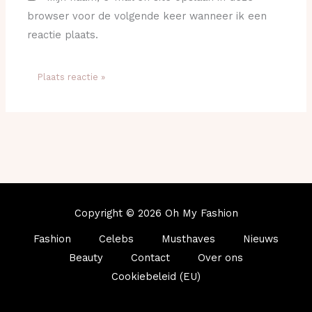
browser voor de volgende keer wanneer ik een
reactie plaats.
Copyright © 2026 Oh My Fashion
Fashion
Celebs
Musthaves
Nieuws
Beauty
Contact
Over ons
Cookiebeleid (EU)