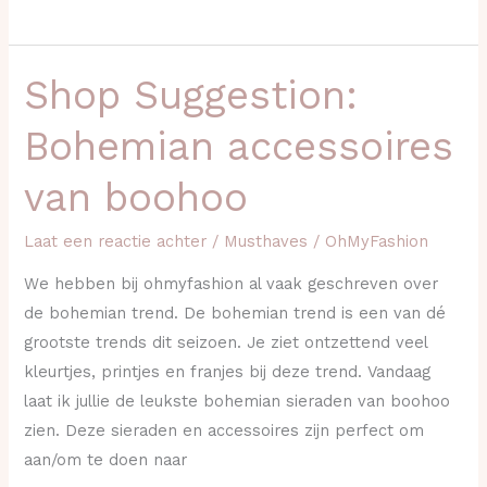
Shop Suggestion:
Shop
Suggestion:
Bohemian accessoires
Bohemian
accessoires
van boohoo
van
boohoo
Laat een reactie achter
/
Musthaves
/
OhMyFashion
We hebben bij ohmyfashion al vaak geschreven over
de bohemian trend. De bohemian trend is een van dé
grootste trends dit seizoen. Je ziet ontzettend veel
kleurtjes, printjes en franjes bij deze trend. Vandaag
laat ik jullie de leukste bohemian sieraden van boohoo
zien. Deze sieraden en accessoires zijn perfect om
aan/om te doen naar