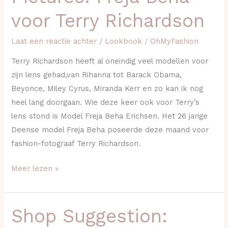
Freja
voor Terry Richardson
Beha
voor
Laat een reactie achter
/
Lookbook
/
OhMyFashion
Terry
Richardson
Terry Richardson heeft al oneindig veel modellen voor
zijn lens gehad,van Rihanna tot Barack Obama,
Beyonce, Miley Cyrus, Miranda Kerr en zo kan ik nog
heel lang doorgaan. Wie deze keer ook voor Terry’s
lens stond is Model Freja Beha Erichsen. Het 26 jarige
Deense model Freja Beha poseerde deze maand voor
fashion-fotograaf Terry Richardson.
Meer lezen »
Shop Suggestion:
Shop
Suggestion: