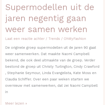
Supermodellen uit de
Supermodellen
uit
jaren negentig gaan
de
jaren
weer samen werken
negentig
gaan
Laat een reactie achter
/
Trends
/
OhMyFashion
weer
De originele groep supermodellen uit de jaren 90 gaat
samen
weer samenwerken. Dat maakte Naomi Campbell
werken
bekend, die ook deel uitmaakte van de groep. Verder
bestond de groep uit Christy Turlington, Cindy Crawford
, Stephanie Seymour, Linda Evangelista, Kate Moss en
Claudia Schiffer. Over een paar weken starten we
overnieuw met samenwerken, dat zei Naomi Campbell
in
Meer lezen »