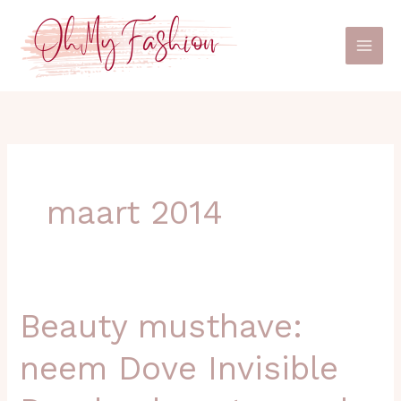
Ga
naar
de
inhoud
maart 2014
Beauty musthave:
Beauty
musthave:
neem Dove Invisible
neem
Dove