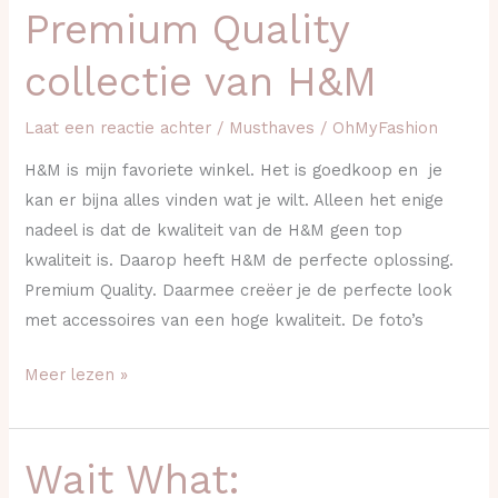
Premium Quality
de
Premium
collectie van H&M
Quality
collectie
Laat een reactie achter
/
Musthaves
/
OhMyFashion
van
H&M is mijn favoriete winkel. Het is goedkoop en je
H&M
kan er bijna alles vinden wat je wilt. Alleen het enige
nadeel is dat de kwaliteit van de H&M geen top
kwaliteit is. Daarop heeft H&M de perfecte oplossing.
Premium Quality. Daarmee creëer je de perfecte look
met accessoires van een hoge kwaliteit. De foto’s
Meer lezen »
Wait What:
Wait
What: