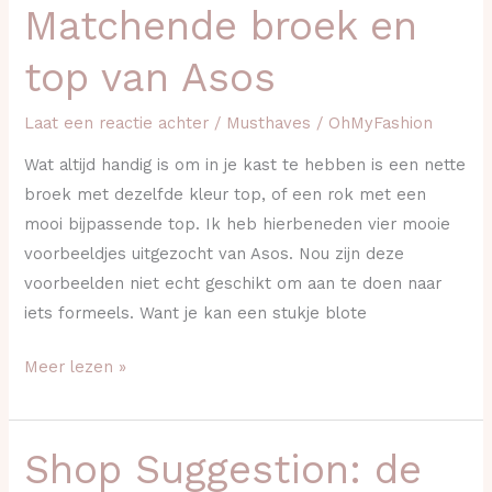
Matchende broek en
Matchende
broek
top van Asos
en
top
Laat een reactie achter
/
Musthaves
/
OhMyFashion
van
Wat altijd handig is om in je kast te hebben is een nette
Asos
broek met dezelfde kleur top, of een rok met een
mooi bijpassende top. Ik heb hierbeneden vier mooie
voorbeeldjes uitgezocht van Asos. Nou zijn deze
voorbeelden niet echt geschikt om aan te doen naar
iets formeels. Want je kan een stukje blote
Meer lezen »
Shop Suggestion: de
Shop
Suggestion: