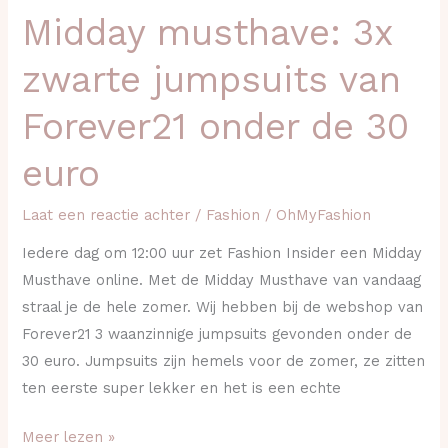
Midday musthave: 3x
Midday
musthave:
zwarte jumpsuits van
3x
zwarte
Forever21 onder de 30
jumpsuits
van
euro
Forever21
onder
Laat een reactie achter
/
Fashion
/
OhMyFashion
de
Iedere dag om 12:00 uur zet Fashion Insider een Midday
30
Musthave online. Met de Midday Musthave van vandaag
euro
straal je de hele zomer. Wij hebben bij de webshop van
Forever21 3 waanzinnige jumpsuits gevonden onder de
30 euro. Jumpsuits zijn hemels voor de zomer, ze zitten
ten eerste super lekker en het is een echte
Meer lezen »