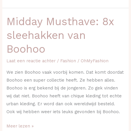
Midday Musthave: 8x
Midday
Musthave:
sleehakken van
8x
sleehakken
Boohoo
van
Boohoo
Laat een reactie achter
/
Fashion
/
OhMyFashion
We zien Boohoo vaak voorbij komen. Dat komt doordat
Boohoo een super collectie heeft. Ze hebben alles.
Boohoo is erg bekend bij de jongeren. Zo gek vinden
wij dat niet. Boohoo heeft van chique kleding tot echte
urban kleding. Er word dan ook wereldwijd besteld.
Ook wij hebben weer iets leuks gevonden bij Boohoo.
Meer lezen »