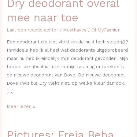
Dry deodorant overal
Invisible
Dry
mee naar toe
deodorant
overal
Laat een reactie achter
/
Musthaves
/
OhMyFashion
mee
Een deodorant die niet vlekt en de huid toch verzorgt?
naar
Inmiddels heb ik al heel wat deodorants uitgeprobeerd
toe
maar nu heb ik eindelijk mijn deodorant gevonden. Mijn
topper die absoluut niet in mijn tas mag ontbreken is
de nieuwe deodorant van Dove. De nieuwe deodorant
Dove Invisible Dry vlekt niet, op welke kleur dan ook.
[…]
Meer lezen »
Pictures: Freja Beha
Pictures: