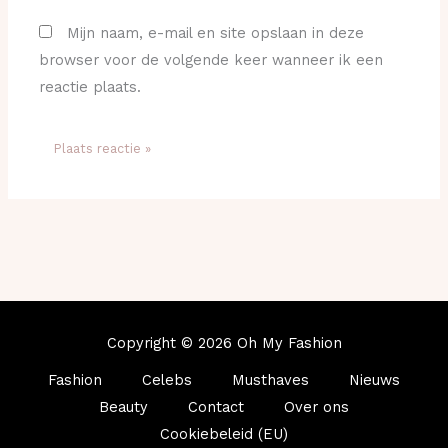
Mijn naam, e-mail en site opslaan in deze
browser voor de volgende keer wanneer ik een
reactie plaats.
Copyright © 2026 Oh My Fashion
Fashion
Celebs
Musthaves
Nieuws
Beauty
Contact
Over ons
Cookiebeleid (EU)